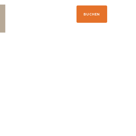
+33 04 50 21 41 09
BUCHEN