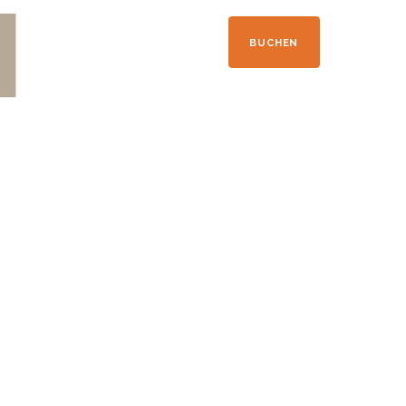
+33 04 50 21 41 09
BUCHEN