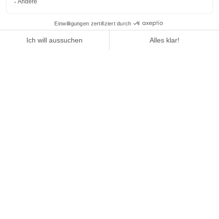
1
/
4
Yonder
DEN ARTIKEL LESEN