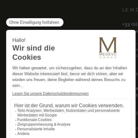
LE M 
+33 (0
reser
15 rout
74120 M
FRANKR
KAUF
bherve
+33 (0
UNSE
Ökologis