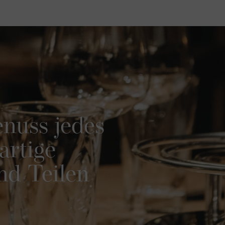
enuss jedes
artige
nd Teilen