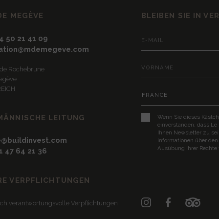
DE MEGÈVE
BLEIBEN SIE IN V
)4 50 21 41 09
vation@mdemegeve.com
e de Rochebrune
egève
EICH
MÄNNISCHE LEITUNG
Wenn Sie dieses Kästch
einverstanden, dass Le
Ihnen Newsletter zu se
@buildinvest.com
Informationen über den
Ausübung Ihrer Rechte 
)1 47 64 21 36
RE VERPFLICHTUNGEN
ch verantwortungsvolle Verpflichtungen