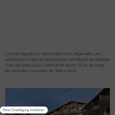
Le M de MegèveDas 5-Sterne-Hotel ist ein zeitgemäßes und
authentisches Chalet der Spitzenklasse und Mitglied des beliebten
Clubs der Small Luxury Hotels of the World™ (SLH), der einige
der schönsten Luxushotels der Welt umfasst.