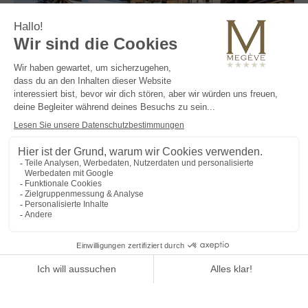
Im Zentrum des Dorfes gelegen, nur 100 Meter von den Skiliften
von Chamois entfernt, le M de Megève ist ein außergewöhnliches
Haus, das die Kunst, den Augenblick zu leben, neu definiert.