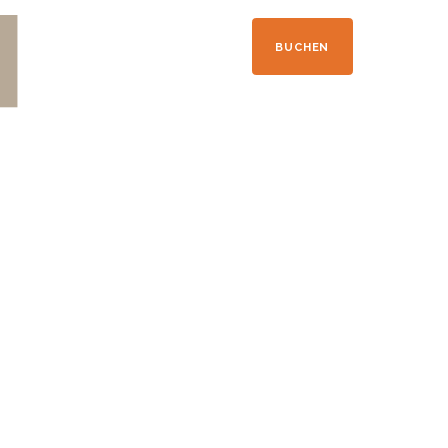
+33 04 50 21 41 09
BUCHEN